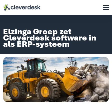
Cleverdesk ERP Software voor mens en materieel
Onze oplossingen
Elzinga Groep zet
Voor wie
Cleverdesk software in
als ERP-systeem
Waarom Cleverdesk
Klantcases
Support
Over ons
Werken bij
Contact