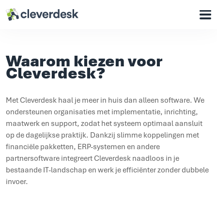
Cleverdesk ERP Software voor mens en materieel
Onze oplossingen
Waarom kiezen voor
Voor wie
Cleverdesk?
Waarom Cleverdesk
Met Cleverdesk haal je meer in huis dan alleen software. We
Klantcases
ondersteunen organisaties met implementatie, inrichting,
Support
maatwerk en support, zodat het systeem optimaal aansluit
op de dagelijkse praktijk. Dankzij slimme koppelingen met
financiële pakketten, ERP-systemen en andere
Over ons
partnersoftware integreert Cleverdesk naadloos in je
Werken bij
bestaande IT-landschap en werk je efficiënter zonder dubbele
Contact
invoer.