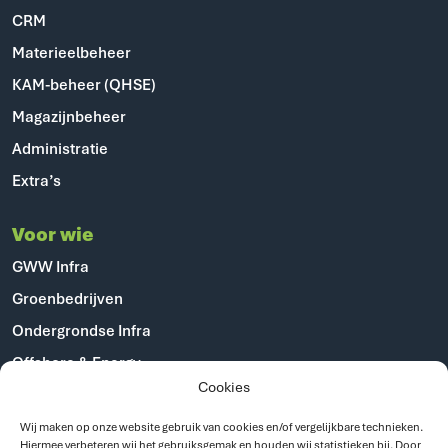
CRM
Materieelbeheer
KAM-beheer (QHSE)
Magazijnbeheer
Administratie
Extra’s
Voor wie
GWW Infra
Groenbedrijven
Ondergrondse Infra
Offshore & Energy
Cookies
Industriële dienstverlening
Gemeenten
Wij maken op onze website gebruik van cookies en/of vergelijkbare technieken.
Hiermee verbeteren wij het gebruiksgemak en houden wij statistieken bij. Door