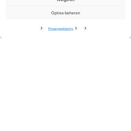
Opties beheren
Automatiseer CAO-verwerking en loonvoorbereiding
op basis van geregistreerde uren.
Privacyverklaring
Clever AI
Gebruik slimme AI-functionaliteiten voor
automatische controles, voorspellingen en
procesoptimalisatie.
Cleverdesk API
Integreer Cleverdesk eenvoudig met ERP-, financiële en