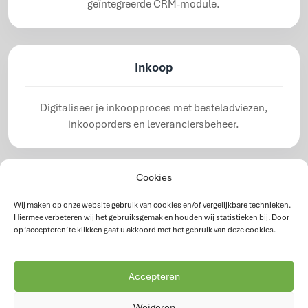
geïntegreerde CRM-module.
Inkoop
Digitaliseer je inkoopproces met besteladviezen,
inkooporders en leveranciersbeheer.
Cookies
Facturatie
Wij maken op onze website gebruik van cookies en/of vergelijkbare technieken.
Hiermee verbeteren wij het gebruiksgemak en houden wij statistieken bij. Door
Factureer sneller en vollediger op basis van realtime
op ‘accepteren’ te klikken gaat u akkoord met het gebruik van deze cookies.
geregistreerde uren, materiaal en productie.
Accepteren
Verloningsregelingen
Weigeren