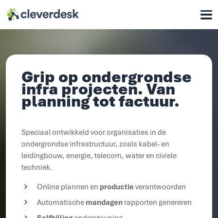
Cleverdesk ERP Software voor mens en materieel
Onze oplossingen
Voor wie
Grip op ondergrondse
Waarom Cleverdesk
infra projecten. Van
planning tot factuur.
Klantcases
Support
Speciaal ontwikkeld voor organisaties in de
ondergrondse infrastructuur, zoals kabel- en
Over ons
leidingbouw, energie, telecom, water en civiele
Werken bij
techniek.
Contact
Online plannen en
productie
verantwoorden
Automatische
mandagen
rapporten genereren
Selfbilling
ondersteuning