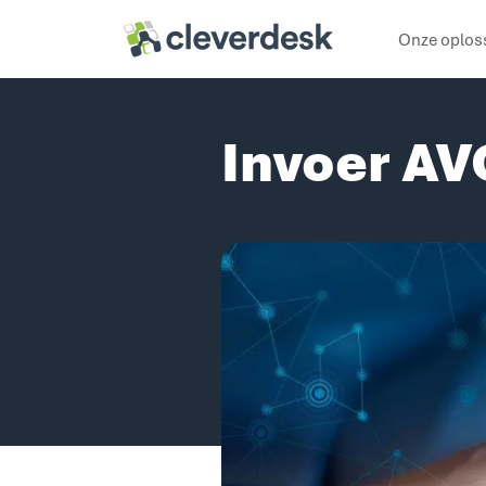
Cleverdesk ERP Software voor mens en materieel
Onze oplos
Invoer AV