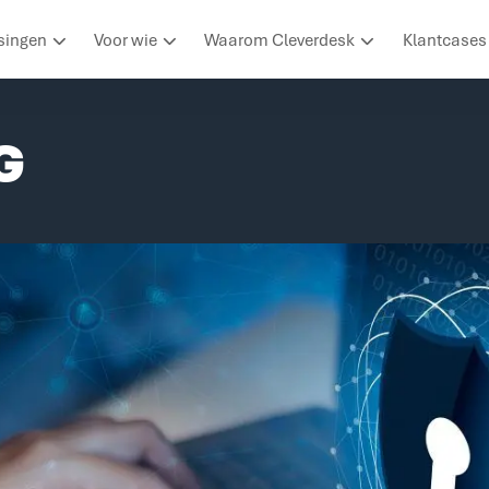
singen
Voor wie
Waarom Cleverdesk
Klantcases
G