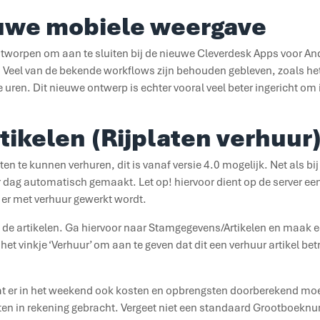
uwe mobiele weergave
worpen om aan te sluiten bij de nieuwe Cleverdesk Apps voor And
n. Veel van de bekende workflows zijn behouden gebleven, zoals h
e uren. Dit nieuwe ontwerp is echter vooral veel beter ingericht o
tikelen (Rijplaten verhuur
ten te kunnen verhuren, dit is vanaf versie 4.0 mogelijk. Net als b
 dag automatisch gemaakt. Let op! hiervoor dient op de server ee
 er met verhuur gewerkt wordt.
de artikelen. Ga hiervoor naar Stamgegevens/Artikelen en maak ee
het vinkje ‘Verhuur’ om aan te geven dat dit een verhuur artikel betr
at er in het weekend ook kosten en opbrengsten doorberekend moe
en in rekening gebracht. Vergeet niet een standaard Grootboeknum