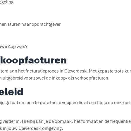
egeling
en sturen naar opdrachtgever
euwe App was?
rkoopfacturen
beterd aan het facturatieproces in Cleverdesk. Met gepaste trots k
ijn uitgebreid voor zowel de inkoop- als verkoopfacturen.
leid
ijd gehad om een feature toe te voegen die al een tijdje op onze pe
erig verder in. Hierbij kan je de opmaak, het formaat en de frequent
ns in jouw Cleverdesk-omgeving.