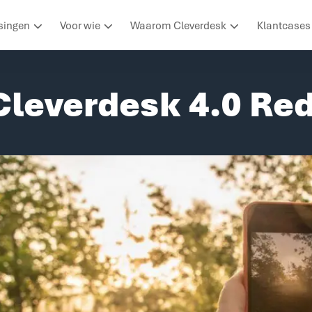
singen
Voor wie
Waarom Cleverdesk
Klantcases
Cleverdesk 4.0 R