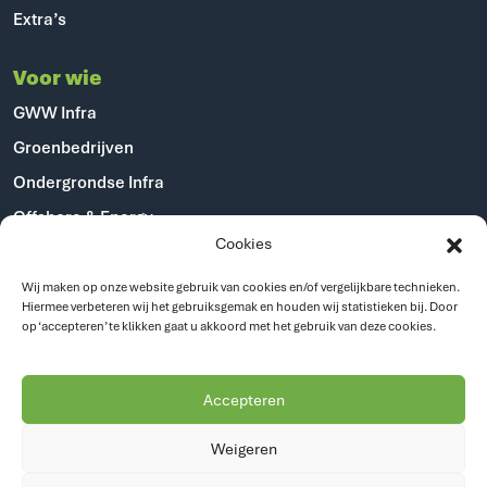
Extra’s
Voor wie
GWW Infra
Groenbedrijven
Ondergrondse Infra
Offshore & Energy
Cookies
Industriële dienstverlening
Gemeenten
Wij maken op onze website gebruik van cookies en/of vergelijkbare technieken.
Hiermee verbeteren wij het gebruiksgemak en houden wij statistieken bij. Door
op ‘accepteren’ te klikken gaat u akkoord met het gebruik van deze cookies.
Over ons
Over ons
Accepteren
Vacatures
Weigeren
Contact
Status pagina