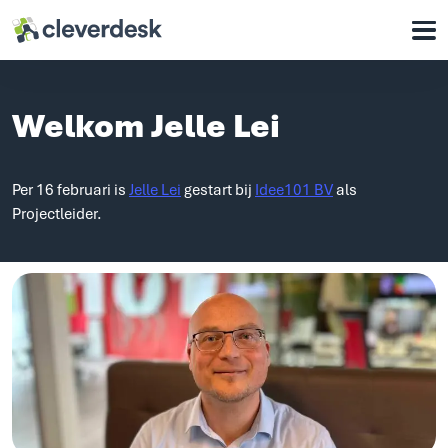
Cleverdesk ERP Software voor mens en materieel
Onze oplossingen
Welkom Jelle Lei
Voor wie
Waarom Cleverdesk
Per 16 februari is
Jelle Lei
gestart bij
Idee101 BV
als
Klantcases
Projectleider.
Support
Over ons
Werken bij
Contact