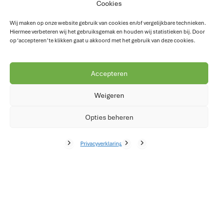
Werkbonnen direct digitaal afgehandeld
Cookies
Factureer sneller dankzij automatische urenverwerking
Wij maken op onze website gebruik van cookies en/of vergelijkbare technieken.
Hiermee verbeteren wij het gebruiksgemak en houden wij statistieken bij. Door
op ‘accepteren’ te klikken gaat u akkoord met het gebruik van deze cookies.
Resultaten:
Accepteren
30% minder administratietijd
Weigeren
25% sneller factureren
Opties beheren
Minder fouten in urenregistratie
Privacyverklaring
Wat zeggen onze klanten?
“De samenwerking met Cleverdesk zorgt voor rust in
onze processen. Urenverwerking gaat foutloos en de
koppeling met 4PS draait stabiel, ook tijdens onze
migratie naar Business Central.”