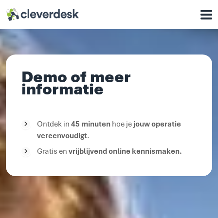
Cleverdesk ERP Software voor mens en materieel
Onze oplossingen
Voor wie
Demo of meer
Waarom Cleverdesk
informatie
Klantcases
Support
Ontdek in
45 minuten
hoe je
jouw operatie
vereenvoudigt
.
Over ons
Gratis en
vrijblijvend online kennismaken.
Werken bij
Contact