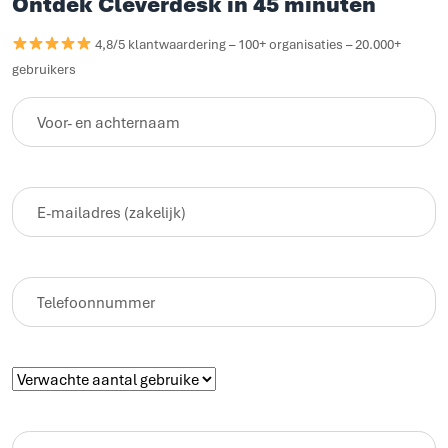
Ontdek Cleverdesk in 45 minuten
4,8/5 klantwaardering – 100+ organisaties – 20.000+
gebruikers
Voor-
en
achternaam
(Vereist)
E-
mailadres
(zakelijk)
(Vereist)
Telefoon
(Vereist)
Verwachte
aantal
gebruikers
(Vereist)
Optionele