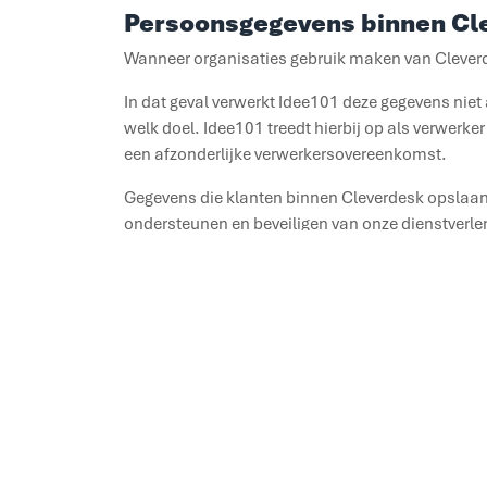
Persoonsgegevens binnen Cl
Wanneer organisaties gebruik maken van Clever
In dat geval verwerkt Idee101 deze gegevens nie
welk doel. Idee101 treedt hierbij op als verwerk
een afzonderlijke verwerkersovereenkomst.
Gegevens die klanten binnen Cleverdesk opslaan b
ondersteunen en beveiligen van onze dienstverle
Delen wij gegevens met ande
Wij verkopen persoonsgegevens nooit aan derde
Wel werken wij samen met betrouwbare leverancie
persoonsgegevens verwerken, maken wij hierover
Hoe lang bewaren wij gegeve
Wij bewaren persoonsgegevens niet langer dan noo
te bewaren, bijvoorbeeld voor administratieve d