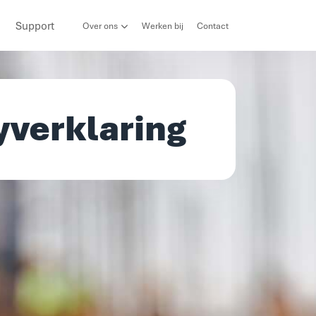
Support
Over ons
Werken bij
Contact
yverklaring