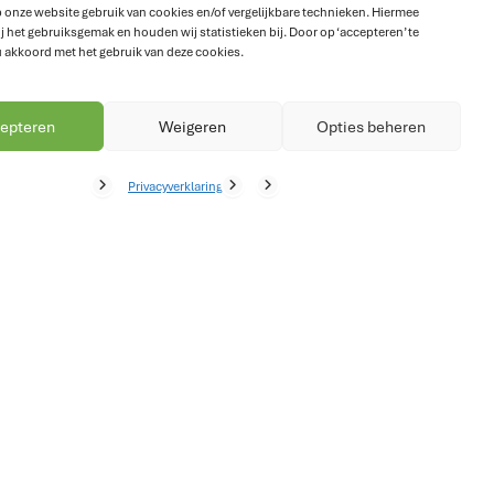
 onze website gebruik van cookies en/of vergelijkbare technieken. Hiermee
j het gebruiksgemak en houden wij statistieken bij. Door op ‘accepteren’ te
u akkoord met het gebruik van deze cookies.
epaalt welke gegevens worden verwerkt en voor
epteren
Weigeren
Opties beheren
(AVG). De afspraken hierover zijn vastgelegd in
Privacyverklaring
evens uitsluitend voor het leveren,
yses en beveiliging. Wanneer deze partijen
rgvuldig worden beschermd.
wij wettelijk verplicht bepaalde gegevens langer