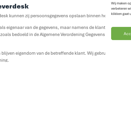
Wij maken op
everdesk
verbeteren wi
klikken gaat 
desk kunnen zij persoonsgegevens opslaan binnen het platform.
t als eigenaar van de gegevens, maar namens de klant. De klant b
Acc
er zoals bedoeld in de Algemene Verordening Gegevensbescherming 
lijven eigendom van de betreffende klant. Wij gebruiken deze geg
ning.
ren?
n.
rs voor bijvoorbeeld hosting, e-mailverkeer, nieuwsbrieven, anal
 duidelijke afspraken en zorgen wij ervoor dat jouw gegevens zo
ns?
dzakelijk is voor het doel waarvoor ze zijn verzameld. Soms zijn 
oeleinden.