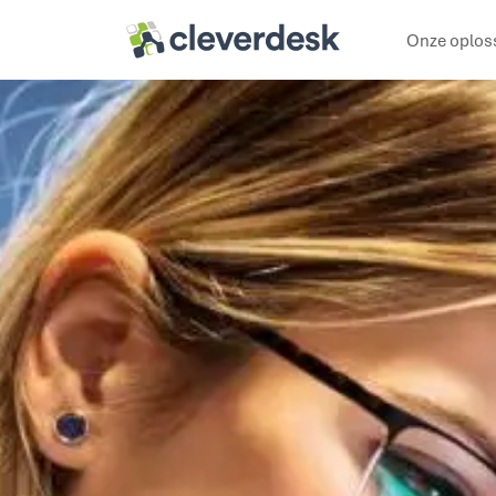
Cleverdesk ERP Software voor mens en materieel
Onze oplos