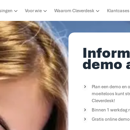
singen
Voor wie
Waarom Cleverdesk
Klantcases
Inform
demo 
Plan een demo en o
moeiteloos kunt st
Cleverdesk!
Binnen 1 werkdag r
Gratis online dem