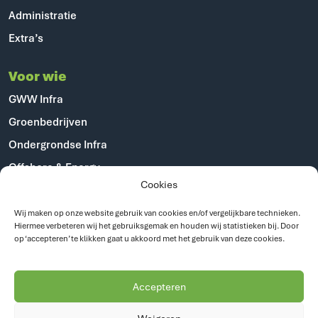
Administratie
Extra’s
Voor wie
GWW Infra
Groenbedrijven
Ondergrondse Infra
Offshore & Energy
Cookies
Industriële dienstverlening
Gemeenten
Wij maken op onze website gebruik van cookies en/of vergelijkbare technieken.
Hiermee verbeteren wij het gebruiksgemak en houden wij statistieken bij. Door
op ‘accepteren’ te klikken gaat u akkoord met het gebruik van deze cookies.
Over ons
Over ons
Accepteren
Vacatures