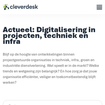
Cleverdesk ERP Software voor mens en materieel
Onze oplossingen
Actueel: Digitalisering in
Voor wie
projecten, techniek en
infra
Waarom Cleverdesk
Klantcases
Blijf op de hoogte van ontwikkelingen binnen
Support
projectgestuurde organisaties in techniek, infra, groen en
industriële dienstverlening. Wat speelt er in de markt? Welke
trends en wetgeving zijn belangrijk? En hoe zorg je dat jouw
Over ons
organisatie efficiënter, veiliger en toekomstbestendig blijft
Werken bij
werken?
Contact